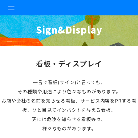
T
o
g
Sign&Display
g
l
e
n
a
v
看板・ディスプレイ
i
g
a
一言で看板(サイン)と言っても、
t
i
その種類や用途により色々なものがあります。
o
お店や会社の名前を知らせる看板、サービス内容をPRする看
n
板、ひと目見てインパクトを与える看板、
更には危険を知らせる看板等々、
様々なものがあります。