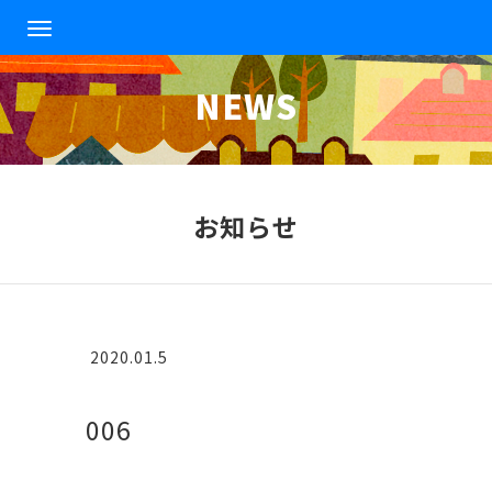
T
o
g
NEWS
g
l
e
n
a
v
お知らせ
i
g
a
t
i
o
2020.01.5
n
006