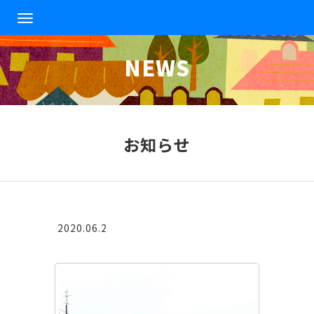
T
o
g
NEWS
g
l
e
n
a
v
お知らせ
i
g
a
t
i
o
2020.06.2
n