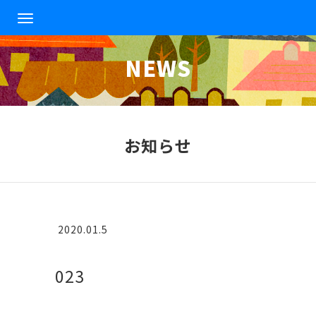
T
o
g
NEWS
g
l
e
n
a
v
お知らせ
i
g
a
t
i
o
2020.01.5
n
023