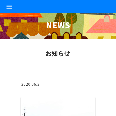
T
o
g
NEWS
g
l
e
n
a
v
お知らせ
i
g
a
t
i
o
2020.06.2
n